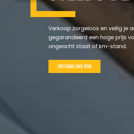
Verkoop zorgeloos en veilig je a
gegarandeerd een hoge prijs vo
ongeacht staat of km-stand.
ONTVANG ONS BOD