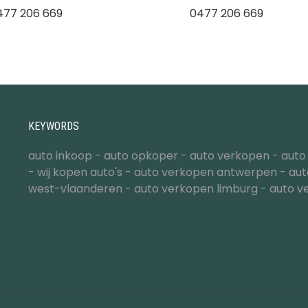
477 206 669
0477 206 669
KEYWORDS
auto inkoop
-
auto opkoper
-
auto verkopen
-
auto
-
wij kopen auto's
-
auto verkopen antwerpen
-
aut
west-vlaanderen
-
auto verkopen limburg
-
auto v