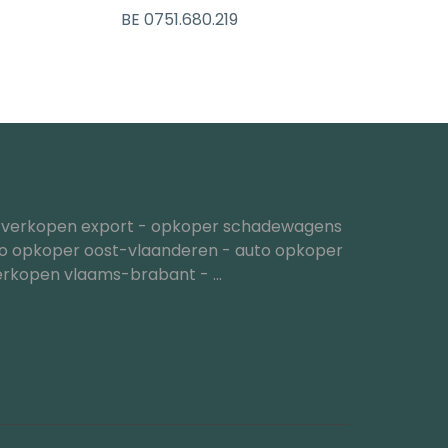
BE 0751.680.219
 verkopen export
-
opkoper schadewagens
o opkoper oost-vlaanderen
-
auto opkoper
erkopen vlaams-brabant
- ...