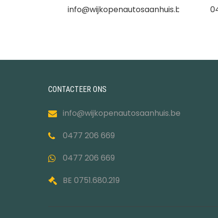
info@wijkopenautosaanhuis.be
0
CONTACTEER ONS
info@wijkopenautosaanhuis.be
0477 206 669
0477 206 669
BE 0751.680.219