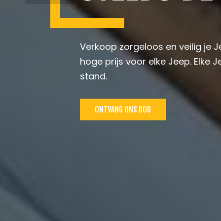
Verkoop zorgeloos en veilig je 
hoge prijs voor elke Jeep. Elke
stand.
ONTVANG ONS BOD