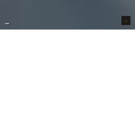
AUTO VERKOPEN IN VERTROUWEN
WIJ KOPEN AUTO'S AAN HUIS
DONKERVOORT OPKOPER
GEZOCHT?
Uw
Donkervoort verkopen
kan bij ons in 3 stappen.
Uw wenst uw Donkervoort te verkopen? Contacteer
ons vandaag nog!
WIJ KOMEN GEHEEL GRATIS TOT BIJ U THUIS
BEREIKBAAR IN WEEKENDS EN FEESTDAGEN