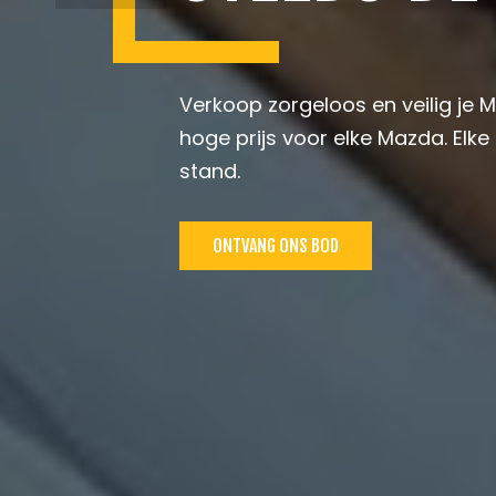
Verkoop zorgeloos en veilig je
hoge prijs voor elke Mazda. El
stand.
ONTVANG ONS BOD