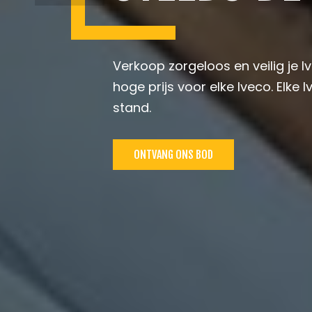
Verkoop zorgeloos en veilig je 
hoge prijs voor elke Iveco. Elk
stand.
ONTVANG ONS BOD