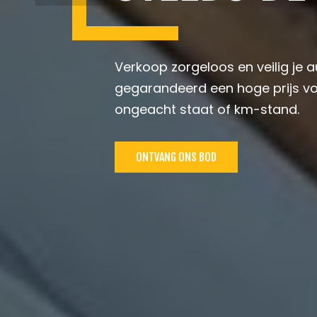
Verkoop zorgeloos en veilig je a
gegarandeerd een hoge prijs vo
ongeacht staat of km-stand.
ONTVANG ONS BOD