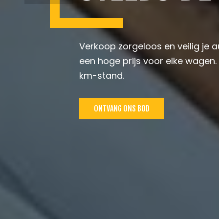
Verkoop zorgeloos en veilig je 
een hoge prijs voor elke wagen.
km-stand.
ONTVANG ONS BOD