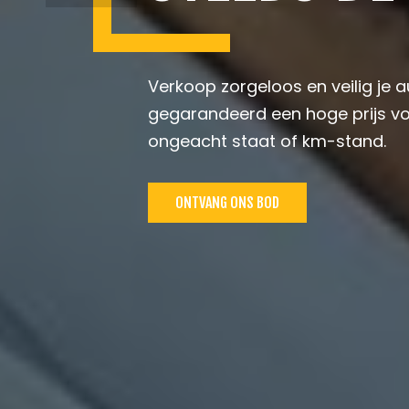
Verkoop zorgeloos en veilig je a
gegarandeerd een hoge prijs vo
ongeacht staat of km-stand.
ONTVANG ONS BOD