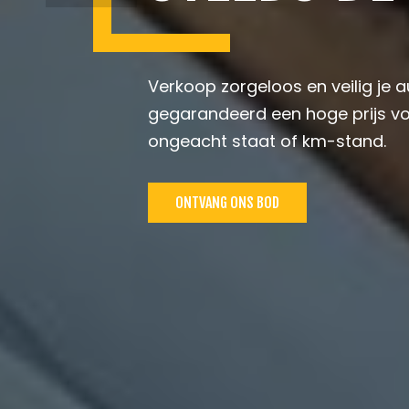
Verkoop zorgeloos en veilig je a
gegarandeerd een hoge prijs vo
ongeacht staat of km-stand.
ONTVANG ONS BOD