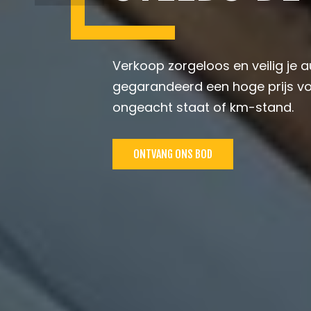
Verkoop zorgeloos en veilig je a
gegarandeerd een hoge prijs vo
ongeacht staat of km-stand.
ONTVANG ONS BOD