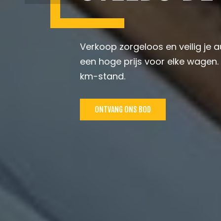
Verkoop zorgeloos en veilig je 
een hoge prijs voor elke wagen.
km-stand.
ONTVANG ONS BOD