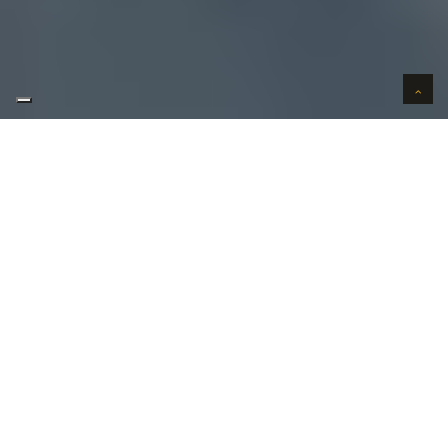
AUTO VERKOPEN IN VERTROUWEN
WIJ KOPEN AUTO'S AAN HUIS
AUTO OPKOPER GEZOCHT REGIO
ZEDELGEM ?
Uw
auto verkopen
in Zedelgem kan bij ons in 3
stappen. Uw wenst uw auto te verkopen in
Zedelgem?
Contacteer ons vandaag nog!