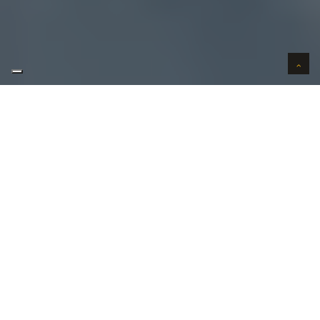
AUTO VERKOPEN IN VERTROUWEN
WIJ KOPEN AUTO'S AAN HUIS
AUTO OPKOPER GEZOCHT REGIO
NIEUWPOORT ?
Uw
auto verkopen
in Nieuwpoort kan bij ons in 3
stappen. Uw wenst uw auto te verkopen in
Nieuwpoort?
Contacteer ons vandaag nog!