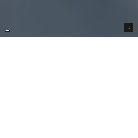
AUTO VERKOPEN IN VERTROUWEN
WIJ KOPEN AUTO'S AAN HUIS
AUTO OPKOPER GEZOCHT REGIO
DRIEKAPELLEN ?
Uw
auto verkopen
in Driekapellen kan bij ons in 3
stappen. Uw wenst uw auto te verkopen in
Driekapellen?
Contacteer ons vandaag nog!