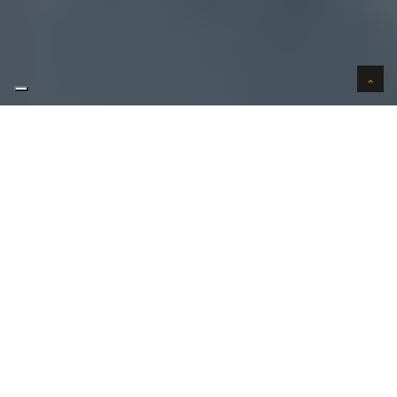
AUTO VERKOPEN IN VERTROUWEN
WIJ KOPEN AUTO'S AAN HUIS
AUTO OPKOPER GEZOCHT REGIO
KLEMSKERKE ?
Uw
auto verkopen
in Klemskerke kan bij ons in 3
stappen. Uw wenst uw auto te verkopen in
Klemskerke?
Contacteer ons vandaag nog!