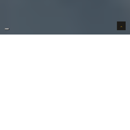
AUTO VERKOPEN IN VERTROUWEN
WIJ KOPEN AUTO'S AAN HUIS
AUTO OPKOPER GEZOCHT REGIO
WESTKERKE ?
Uw
auto verkopen
in Westkerke kan bij ons in 3
stappen. Uw wenst uw auto te verkopen in
Westkerke?
Contacteer ons vandaag nog!