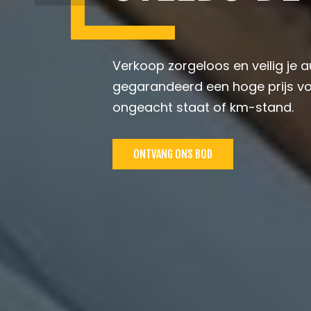
Verkoop zorgeloos en veilig je au
gegarandeerd een hoge prijs vo
ongeacht staat of km-stand.
ONTVANG ONS BOD