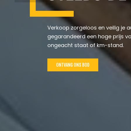
Verkoop zorgeloos en veilig je au
gegarandeerd een hoge prijs vo
ongeacht staat of km-stand.
ONTVANG ONS BOD