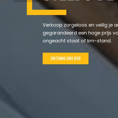
Verkoop zorgeloos en veilig je a
gegarandeerd een hoge prijs vo
ongeacht staat of km-stand.
ONTVANG ONS BOD