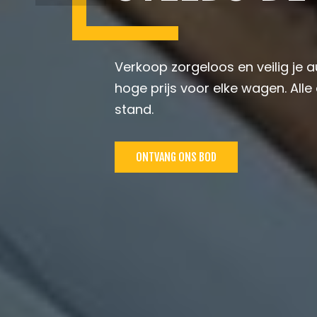
Verkoop zorgeloos en veilig je 
hoge prijs voor elke wagen. All
stand.
ONTVANG ONS BOD