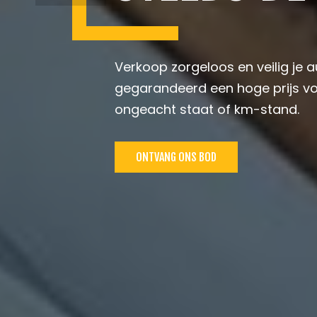
Verkoop zorgeloos en veilig je 
gegarandeerd een hoge prijs vo
ongeacht staat of km-stand.
ONTVANG ONS BOD