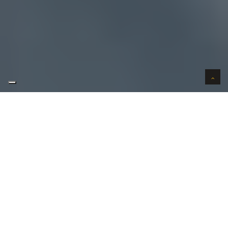
AUTO VERKOPEN IN VERTROUWEN
WIJ KOPEN AUTO'S AAN HUIS
AUTO OPKOPER GEZOCHT REGIO
GODVEERDEGEM ?
Uw
auto verkopen
in Godveerdegem kan bij ons in 3
stappen. Uw wenst uw auto te verkopen in