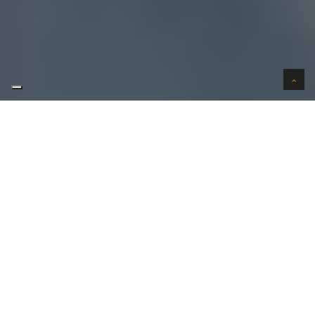
AUTO VERKOPEN IN VERTROUWEN
WIJ KOPEN AUTO'S AAN HUIS
AUTO OPKOPER GEZOCHT REGIO
BEKKEVOORT ?
Uw
auto verkopen
in Bekkevoort kan bij ons in 3
stappen. Uw wenst uw auto te verkopen in
Bekkevoort?