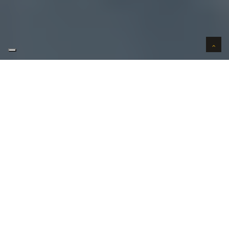
AUTO VERKOPEN IN VERTROUWEN
WIJ KOPEN AUTO'S AAN HUIS
AUTO OPKOPER GEZOCHT REGIO
STRIJTEM ?
Uw
auto verkopen
in Strijtem kan bij ons in 3 stappen.
Uw wenst uw auto te verkopen in Strijtem?
Contacteer ons vandaag nog!