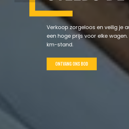
Verkoop zorgeloos en veilig je 
een hoge prijs voor elke wagen.
km-stand.
ONTVANG ONS BOD