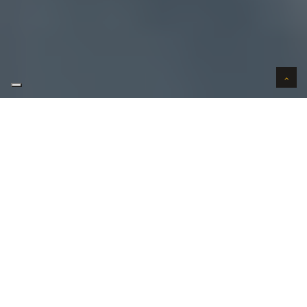
AUTO VERKOPEN IN VERTROUWEN
WIJ KOPEN AUTO'S AAN HUIS
AUTO OPKOPER GEZOCHT REGIO
OUTGAARDEN ?
Uw
auto verkopen
in Outgaarden kan bij ons in 3
stappen. Uw wenst uw auto te verkopen in
Outgaarden?