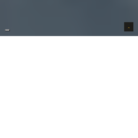
AUTO VERKOPEN IN VERTROUWEN
WIJ KOPEN AUTO'S AAN HUIS
AUTO OPKOPER GEZOCHT REGIO
DORMAAL ?
Uw
auto verkopen
in Dormaal kan bij ons in 3 stappen.
Uw wenst uw auto te verkopen in Dormaal?
Contacteer ons vandaag nog!