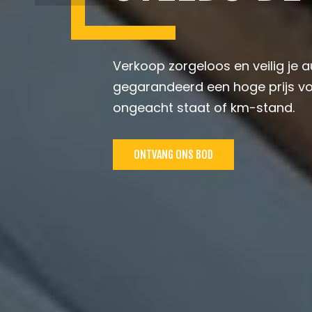
Verkoop zorgeloos en veilig je a
gegarandeerd een hoge prijs vo
ongeacht staat of km-stand.
ONTVANG ONS BOD