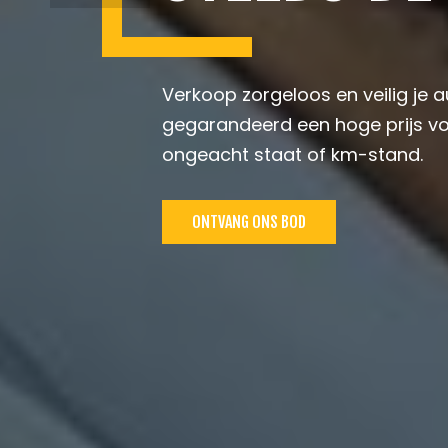
Verkoop zorgeloos en veilig je au
gegarandeerd een hoge prijs vo
ongeacht staat of km-stand.
ONTVANG ONS BOD