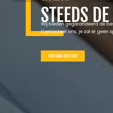
STEEDS DE
Wij bieden gegarandeerd de bes
Contacteer ons, je zal er geen sp
ONTVANG ONS BOD