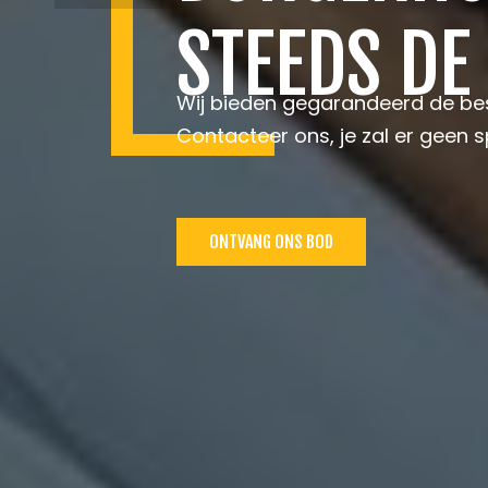
STEEDS DE
Wij bieden gegarandeerd de bes
Contacteer ons, je zal er geen sp
ONTVANG ONS BOD