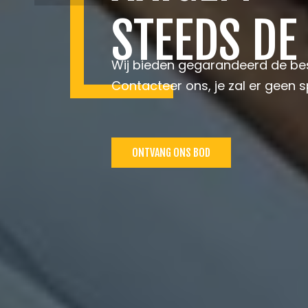
STEEDS DE
Wij bieden gegarandeerd de bes
Contacteer ons, je zal er geen sp
ONTVANG ONS BOD