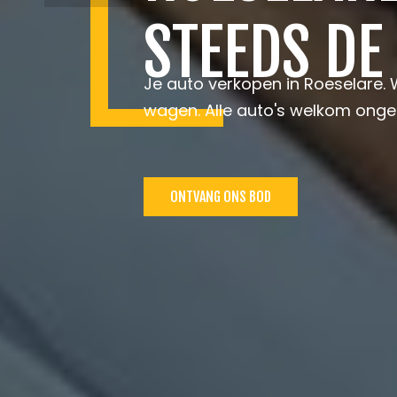
STEEDS DE
Je auto verkopen in Roeselare. 
wagen. Alle auto's welkom onge
ONTVANG ONS BOD