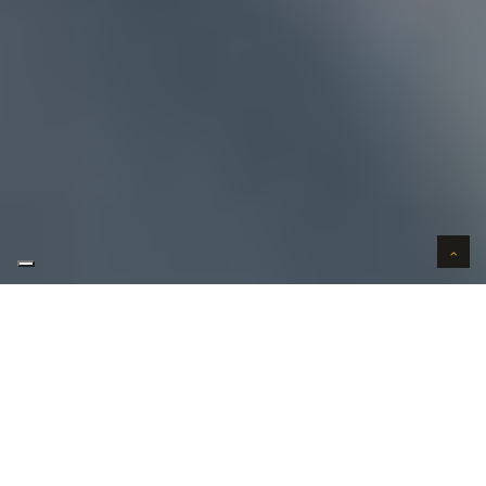
AUTO VERKOPEN LOMMEL
WIJ KOPEN AUTO'S IN LOMMEL ?
Uw
auto verkopen
in Lommel kan bij ons in 3 stappen.
Uw wenst uw auto te verkopen in Lommel?