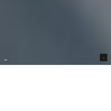
AUTO VERKOPEN EEKLO
WIJ KOPEN AUTO'S IN EEKLO ?
Uw
auto verkopen
in Eeklo kan bij ons in 3 stappen.
Uw wenst uw auto te verkopen in Eeklo? Contacteer